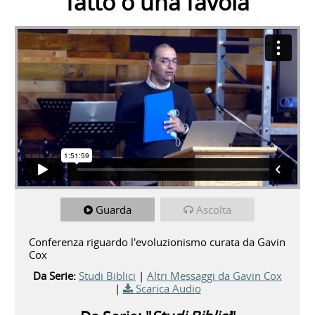
fatto o una favola
Guarda
Ascolta
Conferenza riguardo l'evoluzionismo curata da Gavin
Cox
Da Serie:
Studi Biblici
|
Altri Messaggi da Gavin Cox
|
Scarica Audio