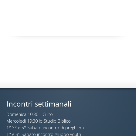
Incontri settimanali
Domenica 10:30 il Culto
Mercoledi 19:30 lo Studio Biblico
1° 3° e 5° Sabato incontro di preghiera
1° e 3° Sabato incontro gruppo youth