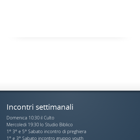
Incontri settimanali
Domenica 10:30 il Culto
Mercoledi 19:30 lo Studio Biblico
1° 3° e 5° Sabato incontro di preghiera
1° e 3° Sabato incontro gruppo youth