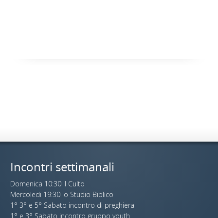
Incontri settimanali
Domenica 10:30 il Culto
Mercoledi 19:30 lo Studio Biblico
1° 3° e 5° Sabato incontro di preghiera
1° e 3° Sabato incontro gruppo youth