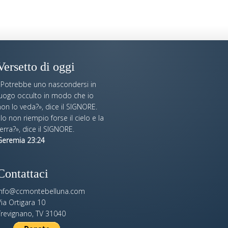
Versetto di oggi
«Potrebbe uno nascondersi in
luogo occulto in modo che io
on lo veda?», dice il SIGNORE.
Io non riempio forse il cielo e la
erra?», dice il SIGNORE.
Geremia 23:24
Contattaci
info@ccmontebelluna.com
ia Ortigara 10
Trevignano, TV 31040