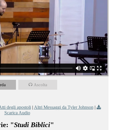
rda
Ascolta
Atti degli apostoli
|
Altri Messaggi da Tyler Johnson
|
Scarica Audio
ie: "
Studi Biblici
"