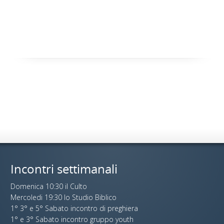
Incontri settimanali
Domenica 10:30 il Culto
Mercoledi 19:30 lo Studio Biblico
1° 3° e 5° Sabato incontro di preghiera
1° e 3° Sabato incontro gruppo youth