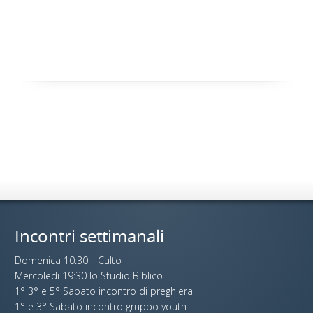
Incontri settimanali
Domenica 10:30 il Culto
Mercoledi 19:30 lo Studio Biblico
1° 3° e 5° Sabato incontro di preghiera
1° e 3° Sabato incontro gruppo youth