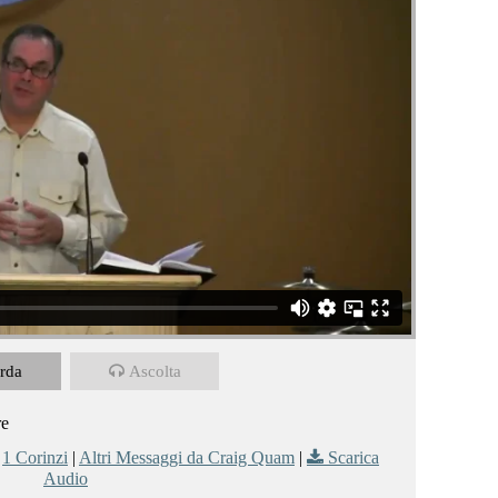
rda
Ascolta
re
,
1 Corinzi
|
Altri Messaggi da Craig Quam
|
Scarica
Audio