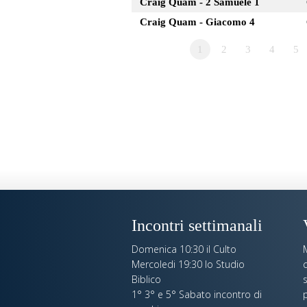
Craig Quam - 2 Samuele 1
Craig Quam - Giacomo 4
1
2
3
4
5
Incontri settimanali
Domenica 10:30 il Culto
Mercoledi 19:30 lo Studio
c
Biblico
s
1° 3° e 5° Sabato incontro di
p