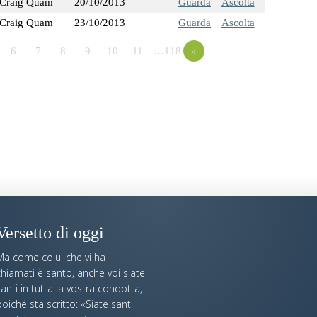
Craig Quam
20/10/2013
Guarda
Ascolta
Craig Quam
23/10/2013
Guarda
Ascolta
6
7
8
9
10
11
…118
»
Versetto di oggi
Ma come colui che vi ha
hiamati è santo, anche voi siate
anti in tutta la vostra condotta,
oiché sta scritto: «Siate santi,