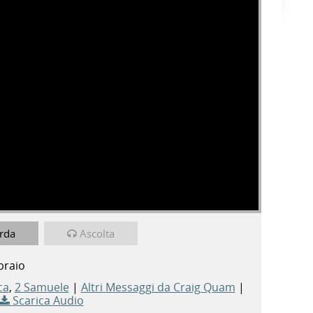
rda
Ascolta
braio
ca
,
2 Samuele
|
Altri Messaggi da Craig Quam
|
Scarica Audio