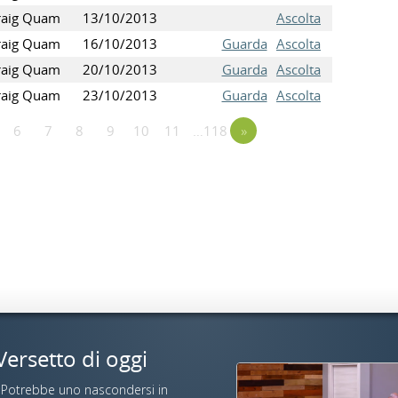
raig Quam
13/10/2013
Ascolta
raig Quam
16/10/2013
Guarda
Ascolta
raig Quam
20/10/2013
Guarda
Ascolta
raig Quam
23/10/2013
Guarda
Ascolta
6
7
8
9
10
11
…118
»
Versetto di oggi
«Potrebbe uno nascondersi in