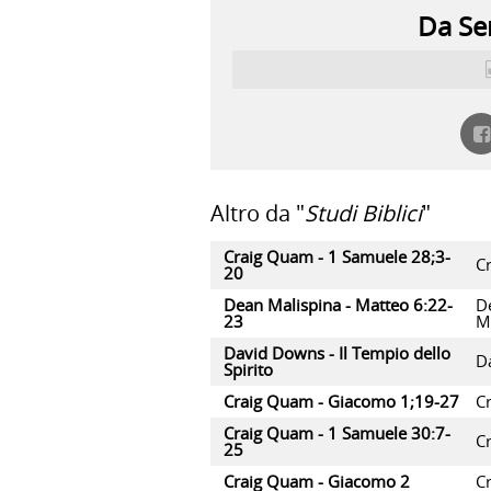
Da Ser
Altro da "
Studi Biblici
"
Craig Quam - 1 Samuele 28;3-
C
20
Dean Malispina - Matteo 6:22-
D
23
M
David Downs - Il Tempio dello
D
Spirito
Craig Quam - Giacomo 1;19-27
C
Craig Quam - 1 Samuele 30:7-
C
25
Craig Quam - Giacomo 2
C