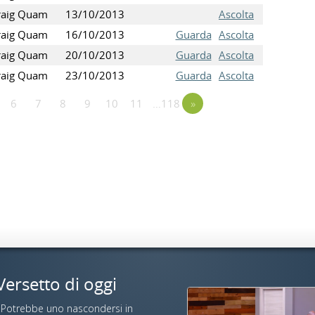
raig Quam
13/10/2013
Ascolta
raig Quam
16/10/2013
Guarda
Ascolta
raig Quam
20/10/2013
Guarda
Ascolta
raig Quam
23/10/2013
Guarda
Ascolta
6
7
8
9
10
11
…118
»
Versetto di oggi
«Potrebbe uno nascondersi in