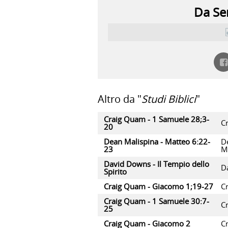
Da Ser
Altro da "
Studi Biblici
"
Craig Quam - 1 Samuele 28;3-
C
20
Dean Malispina - Matteo 6:22-
D
23
M
David Downs - Il Tempio dello
D
Spirito
Craig Quam - Giacomo 1;19-27
C
Craig Quam - 1 Samuele 30:7-
C
25
Craig Quam - Giacomo 2
C