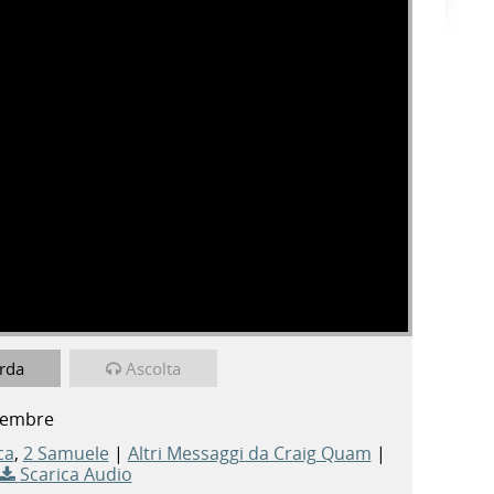
rda
Ascolta
vembre
ca
,
2 Samuele
|
Altri Messaggi da Craig Quam
|
Scarica Audio