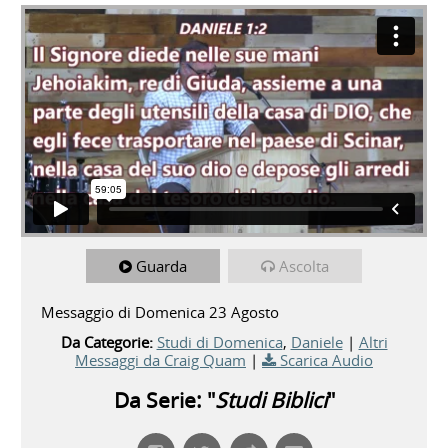
Guarda
Ascolta
Messaggio di Domenica 23 Agosto
Da Categorie:
Studi di Domenica
,
Daniele
|
Altri
Messaggi da Craig Quam
|
Scarica Audio
Da Serie: "
Studi Biblici
"