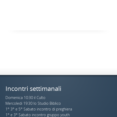
Incontri settimanali
Domenica 10:30 il Culto
Mercoledi 19:30 lo Studio Biblico
1° 3° e 5° Sabato incontro di preghiera
1° e 3° Sabato incontro gruppo youth