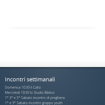
Incontri settimanali
Domenica 10:30 il Culto
Mercoledi 19:30 lo Studio Biblico
1° 3° e 5° Sabato incontro di preghiera
1° e 3° Sabato incontro gruppo youth