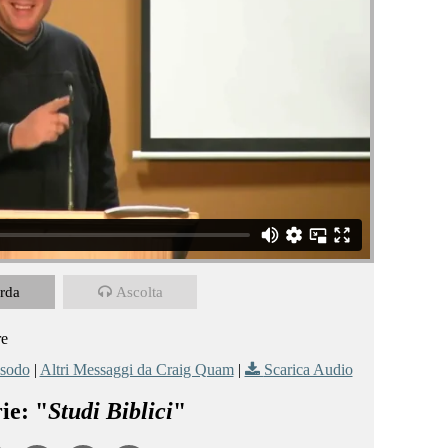
rda
Ascolta
re
sodo
|
Altri Messaggi da Craig Quam
|
Scarica Audio
ie: "
Studi Biblici
"