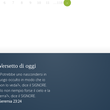
6
7
8
9
10
11
…118
»
Versetto di oggi
«Potrebbe uno nascondersi in
luogo occulto in modo che io
on lo veda?», dice il SIGNORE.
Io non riempio forse il cielo e la
erra?», dice il SIGNORE.
Geremia 23:24