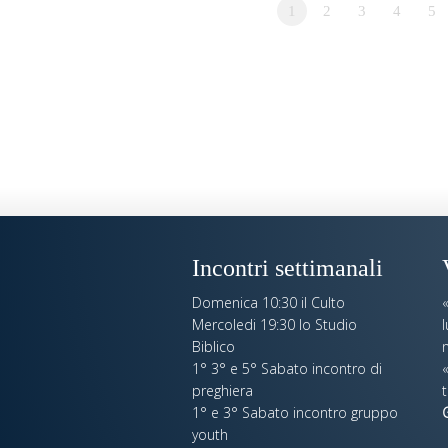
1
2
3
4
5
Incontri settimanali
Domenica 10:30 il Culto
Mercoledi 19:30 lo Studio
Biblico
n
1° 3° e 5° Sabato incontro di
«
preghiera
t
1° e 3° Sabato incontro gruppo
youth