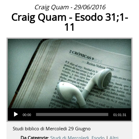
Craig Quam - 29/06/2016
Craig Quam - Esodo 31;1-
11
Audio Player
00:00
01:01:31
Studi biblico di Mercoledi 29 Giugno
Da Categorie:
Studi di Mercoledi
,
Esodo
|
Altri