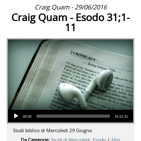
Craig Quam - 29/06/2016
Craig Quam - Esodo 31;1-
11
Audio Player
00:00
01:01:31
Studi biblico di Mercoledi 29 Giugno
Da Categorie:
Studi di Mercoledi
,
Esodo
|
Altri