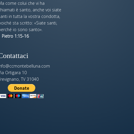
Ma come colui che vi ha
hiamati è santo, anche voi siate
anti in tutta la vostra condotta,
oiché sta scritto: «Siate santi,
perché io sono santo».
 Pietro 1:15-16
Contattaci
info@ccmontebelluna.com
ia Ortigara 10
Trevignano, TV 31040