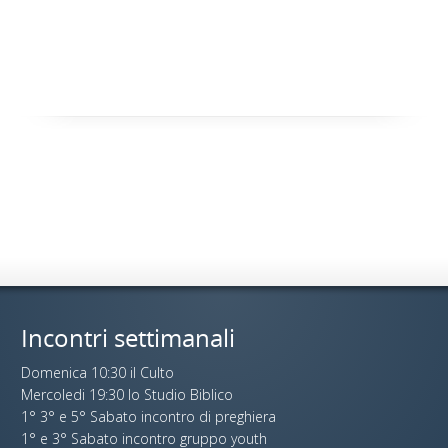
Incontri settimanali
Domenica 10:30 il Culto
Mercoledi 19:30 lo Studio Biblico
1° 3° e 5° Sabato incontro di preghiera
1° e 3° Sabato incontro gruppo youth