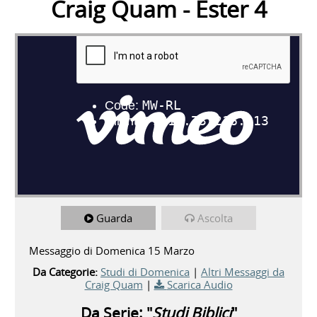
Craig Quam - Ester 4
Guarda
Ascolta
Messaggio di Domenica 15 Marzo
Da Categorie:
Studi di Domenica
|
Altri Messaggi da
Craig Quam
|
Scarica Audio
Da Serie: "
Studi Biblici
"