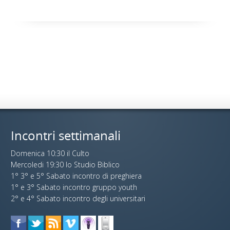
Incontri settimanali
Domenica 10:30 il Culto
Mercoledi 19:30 lo Studio Biblico
1° 3° e 5° Sabato incontro di preghiera
1° e 3° Sabato incontro gruppo youth
2° e 4° Sabato incontro degli universitari