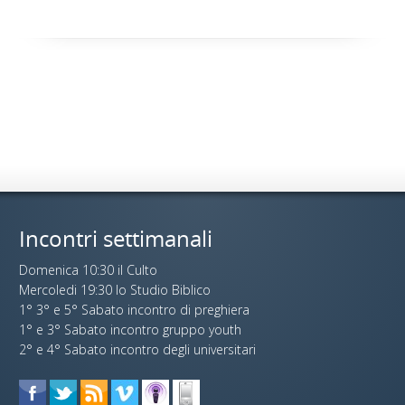
Incontri settimanali
Domenica 10:30 il Culto
Mercoledi 19:30 lo Studio Biblico
1° 3° e 5° Sabato incontro di preghiera
1° e 3° Sabato incontro gruppo youth
2° e 4° Sabato incontro degli universitari