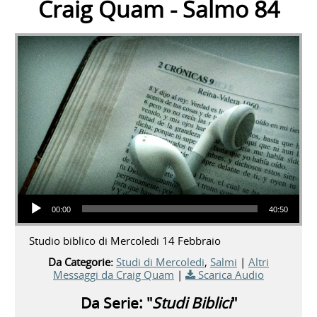
Craig Quam - Salmo 84
Audio Player
00:00
40:50
Studio biblico di Mercoledi 14 Febbraio
Da Categorie:
Studi di Mercoledi
,
Salmi
|
Altri
Messaggi da Craig Quam
|
Scarica Audio
Da Serie: "
Studi Biblici
"