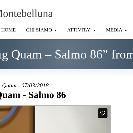
Montebelluna
HOME
CHI SIAMO
ATTIVITA’
MEDIA
ig Quam – Salmo 86” fro
 Quam - 07/03/2018
Quam - Salmo 86
Y CHAPEL MONTEBELLUNA
on
Vimeo
.