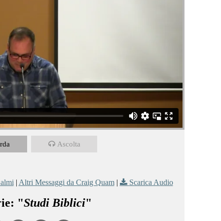
rda
Ascolta
almi
|
Altri Messaggi da Craig Quam
|
Scarica Audio
ie: "
Studi Biblici
"