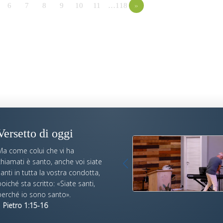
6
7
8
9
10
11
…118
»
Versetto di oggi
Ma come colui che vi ha
hiamati è santo, anche voi siate
anti in tutta la vostra condotta,
oiché sta scritto: «Siate santi,
perché io sono santo».
 Pietro 1:15-16