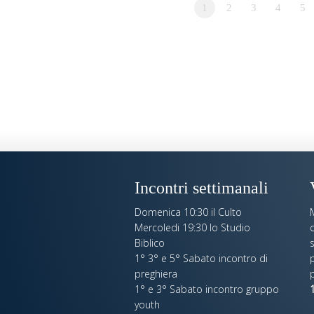
1
2
3
4
5
Incontri settimanali
Domenica 10:30 il Culto
Mercoledi 19:30 lo Studio
c
Biblico
s
1° 3° e 5° Sabato incontro di
p
preghiera
1° e 3° Sabato incontro gruppo
1
youth