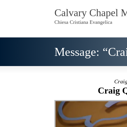
Calvary Chapel 
Chiesa Cristiana Evangelica
Message: “Cra
Craig
Craig 
Craig Quam - Salmo 86
from
CALVAR