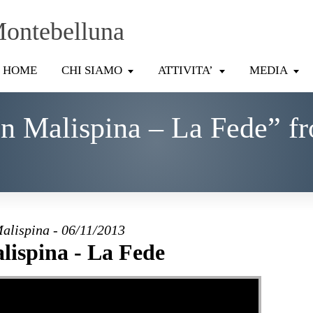
Montebelluna
HOME
CHI SIAMO
ATTIVITA’
MEDIA
n Malispina – La Fede” f
alispina - 06/11/2013
ispina - La Fede