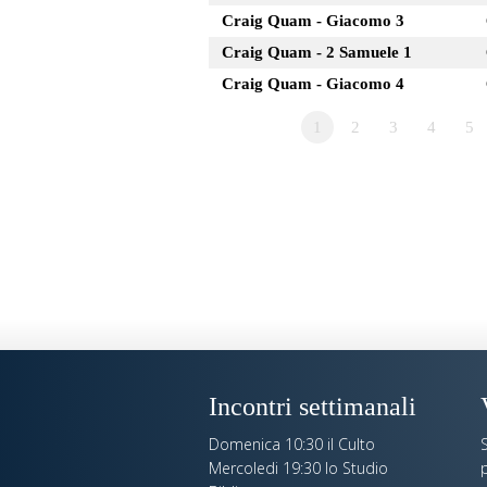
Craig Quam - Giacomo 3
Craig Quam - 2 Samuele 1
Craig Quam - Giacomo 4
1
2
3
4
5
Incontri settimanali
Domenica 10:30 il Culto
S
Mercoledi 19:30 lo Studio
p