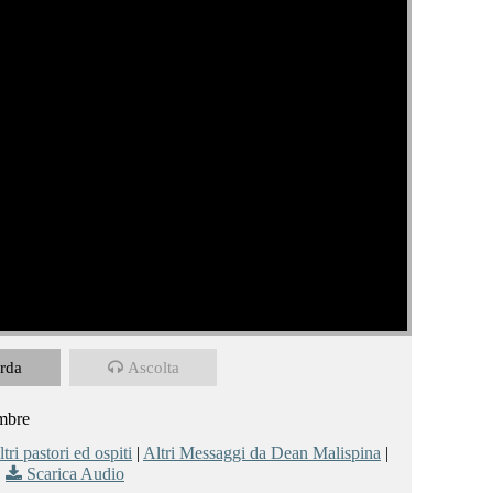
rda
Ascolta
embre
tri pastori ed ospiti
|
Altri Messaggi da Dean Malispina
|
Scarica Audio