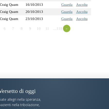
Craig Quam
16/10/2013
Guarda
Ascolta
Craig Quam
20/10/2013
Guarda
Ascolta
Craig Quam
23/10/2013
Guarda
Ascolta
6
7
8
9
10
11
…118
»
Versetto di oggi
iate allegri nella speranza,
azienti nella tribolazione,