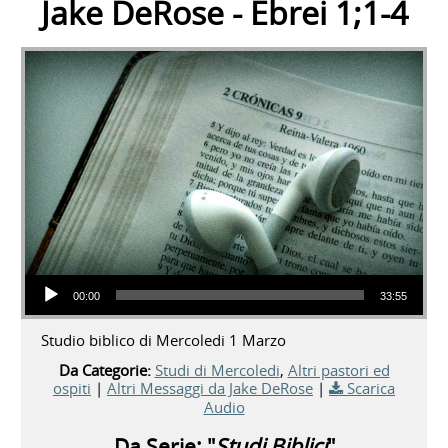
Jake DeRose - Ebrei 1;1-4
Audio Player
00:00
33:55
Studio biblico di Mercoledi 1 Marzo
Da Categorie:
Studi di Mercoledi
,
Altri pastori ed
ospiti
|
Altri Messaggi da Jake DeRose
|
Scarica
Audio
Da Serie: "
Studi Biblici
"