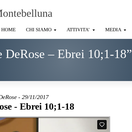
Montebelluna
HOME
CHI SIAMO
ATTIVITA’
MEDIA
e DeRose – Ebrei 10;1-18”
DeRose - 29/11/2017
se - Ebrei 10;1-18