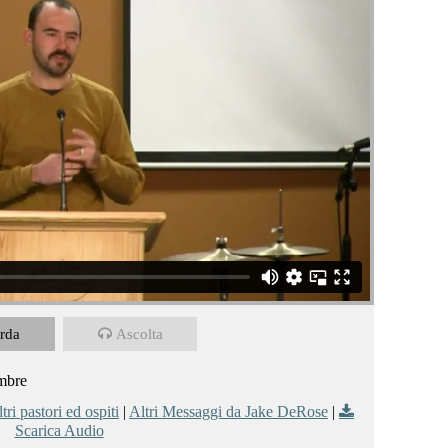
rda
Ascolta
embre
tri pastori ed ospiti
|
Altri Messaggi da Jake DeRose
|
Scarica Audio