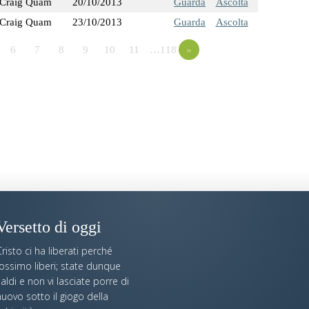
Craig Quam
20/10/2013
Guarda
Ascolta
Craig Quam
23/10/2013
Guarda
Ascolta
6
7
8
9
10
11
…118
»
Versetto di oggi
risto ci ha liberati perché
fossimo liberi; state dunque
aldi e non vi lasciate porre di
uovo sotto il giogo della