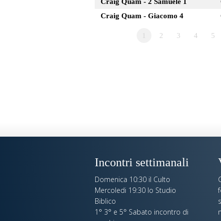
Craig Quam - 2 Samuele 1
Craig Quam - Giacomo 4
1
2
3
4
5
Incontri settimanali
Domenica 10:30 il Culto
C
Mercoledi 19:30 lo Studio
Biblico
s
1° 3° e 5° Sabato incontro di
n