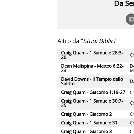
Da Ser
Altro da "
Studi Biblici
"
Craig Quam - 1 Samuele 28;3-
C
20
Dean Malispina - Matteo 6:22-
D
23
M
David Downs - Il Tempio dello
D
Spirito
Craig Quam - Giacomo 1;19-27
C
Craig Quam - 1 Samuele 30:7-
C
25
Craig Quam - Giacomo 2
C
Craig Quam - 1 Samuele 31
C
Craig Quam - Giacomo 3
C