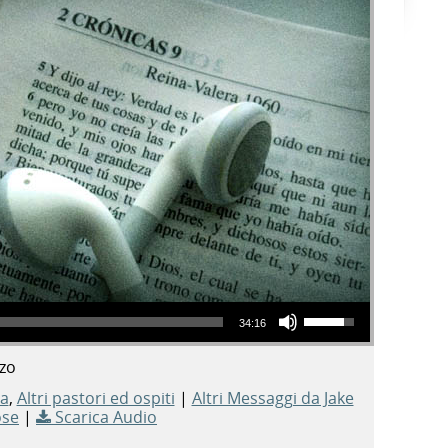
Usa i tasti freccia su/giù per aumentare o diminuire il volume.
34:16
zo
ca
,
Altri pastori ed ospiti
|
Altri Messaggi da Jake
se
|
Scarica Audio