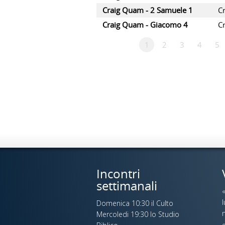
Craig Quam - 2 Samuele 1
C
Craig Quam - Giacomo 4
C
1
2
3
4
5
Incontri
settimanali
Domenica 10:30 il Culto
n
Mercoledi 19:30 lo Studio
«