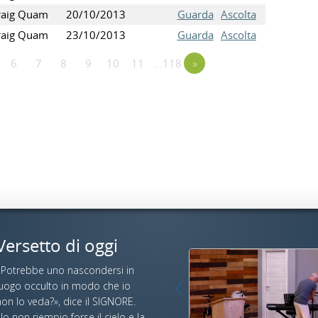
raig Quam
20/10/2013
Guarda
Ascolta
raig Quam
23/10/2013
Guarda
Ascolta
6
7
8
9
10
11
…118
»
Versetto di oggi
«Potrebbe uno nascondersi in
luogo occulto in modo che io
on lo veda?», dice il SIGNORE.
Io non riempio forse il cielo e la