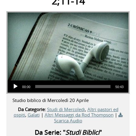
2;11-14
Audio Player
00:00
50:43
Studio biblico di Mercoledì 20 Aprile
Da Categorie:
Studi di Mercoledi
,
Altri pastori ed
ospiti
,
Galati
|
Altri Messaggi da Rod Thompson
|
Scarica Audio
Da Serie: "
Studi Biblici
"