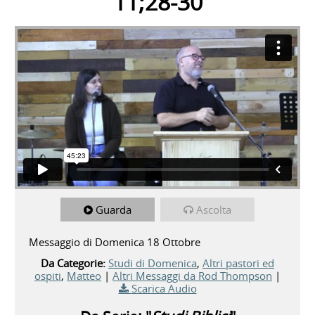
11;28-30
Guarda
Ascolta
Messaggio di Domenica 18 Ottobre
Da Categorie:
Studi di Domenica
,
Altri pastori ed
ospiti
,
Matteo
|
Altri Messaggi da Rod Thompson
|
Scarica Audio