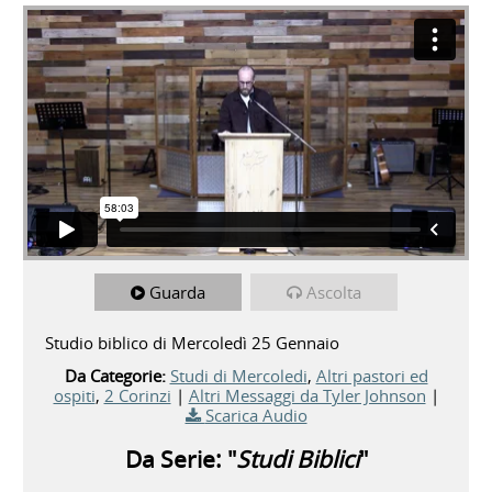
Guarda
Ascolta
Studio biblico di Mercoledì 25 Gennaio
Da Categorie:
Studi di Mercoledi
,
Altri pastori ed
ospiti
,
2 Corinzi
|
Altri Messaggi da Tyler Johnson
|
Scarica Audio
Da Serie: "
Studi Biblici
"