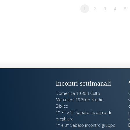
1
2
3
4
5
Incontri settimanali
Domenica 10:30 il Culto
Mercoledi 19:30 lo Studio
Biblico
o
1° 3° e 5° Sabato incontro di
c
preghiera
c
1° e 3° Sabato incontro gruppo
E