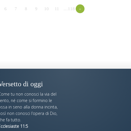
6
7
8
9
10
11
…118
»
Versetto di oggi
Come tu non conosci la via del
vento, né come si formino le
ssa in seno alla donna incinta,
osì non conosci l’opera di Dio,
he fa tutto.
cclesiaste 11:5