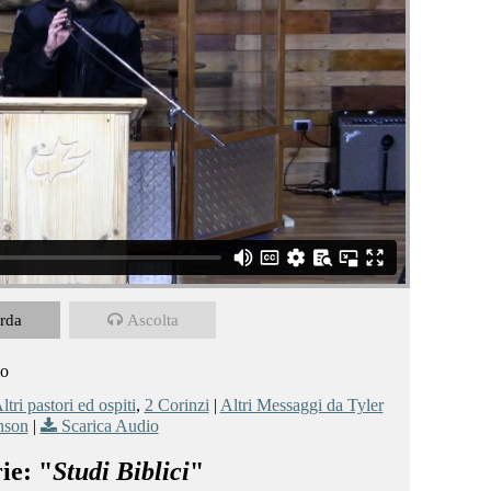
rda
Ascolta
io
ltri pastori ed ospiti
,
2 Corinzi
|
Altri Messaggi da Tyler
nson
|
Scarica Audio
ie: "
Studi Biblici
"