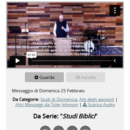
Tyler Johnson - Atti 17
from
CALVARY CHAPEL
MONTEBELLUNA
on
Vimeo
.
Guarda
Ascolta
Messaggio di Domenica 25 Febbraio
Da Categorie:
Studi di Domenica
,
Atti degli apostoli
|
Altri Messaggi da Tyler Johnson
|
Scarica Audio
Da Serie: "
Studi Biblici
"