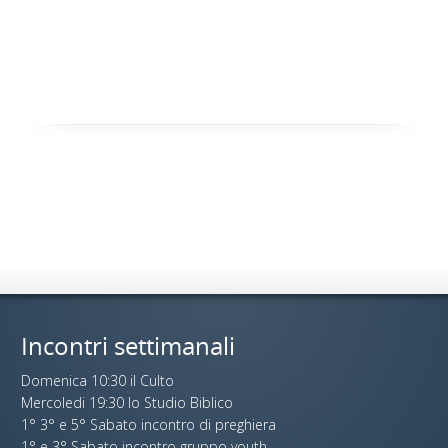
Incontri settimanali
Domenica 10:30 il Culto
Mercoledi 19:30 lo Studio Biblico
1° 3° e 5° Sabato incontro di preghiera
1° e 3° Sabato incontro gruppo youth