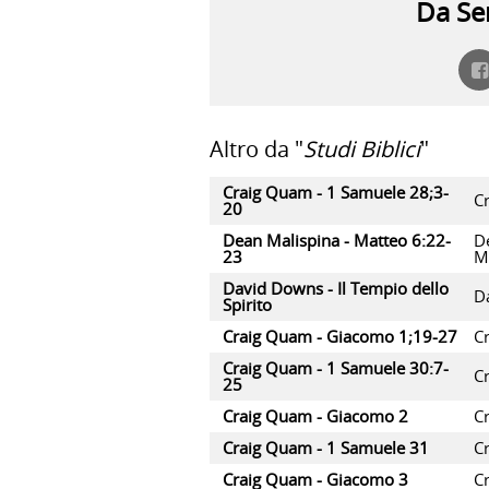
Da Ser
Altro da "
Studi Biblici
"
Craig Quam - 1 Samuele 28;3-
C
20
Dean Malispina - Matteo 6:22-
D
23
M
David Downs - Il Tempio dello
D
Spirito
Craig Quam - Giacomo 1;19-27
C
Craig Quam - 1 Samuele 30:7-
C
25
Craig Quam - Giacomo 2
C
Craig Quam - 1 Samuele 31
C
Craig Quam - Giacomo 3
C