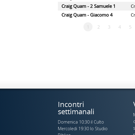
Craig Quam - 2 Samuele 1
C
Craig Quam - Giacomo 4
C
1
2
3
4
5
Incontri
settimanali
c
Domenica 10:30 il Culto
s
Mercoledi 19:30 lo Studio
p