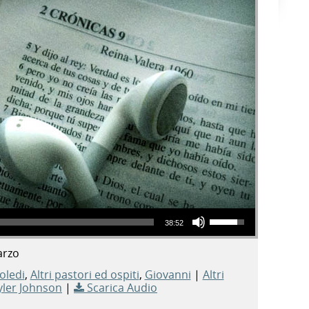
Usa i tasti freccia su/giù per aumentare o diminuire il volume.
38:52
arzo
oledi
,
Altri pastori ed ospiti
,
Giovanni
|
Altri
yler Johnson
|
Scarica Audio