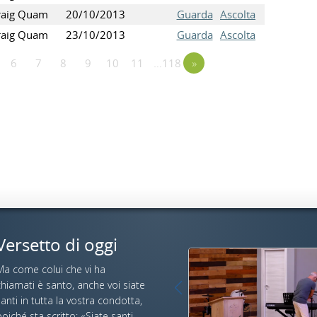
raig Quam
20/10/2013
Guarda
Ascolta
raig Quam
23/10/2013
Guarda
Ascolta
6
7
8
9
10
11
…118
»
Versetto di oggi
Ma come colui che vi ha
hiamati è santo, anche voi siate
anti in tutta la vostra condotta,
oiché sta scritto: «Siate santi,