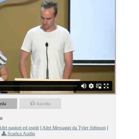
rda
Ascolta
no
ltri pastori ed ospiti
|
Altri Messaggi da Tyler Johnson
|
Scarica Audio