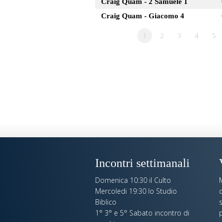
Craig Quam - 2 Samuele 1
Craig Quam - Giacomo 4
1
2
3
4
5
Incontri settimanali
Domenica 10:30 il Culto
Mercoledi 19:30 lo Studio
c
Biblico
s
1° 3° e 5° Sabato incontro di
p