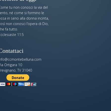
Come tu non conosci la via del
vento, né come si formino le
ssa in seno alla donna incinta,
osì non conosci l’opera di Dio,
he fa tutto.
cclesiaste 11:5
Contattaci
info@ccmontebelluna.com
ia Ortigara 10
Trevignano, TV 31040