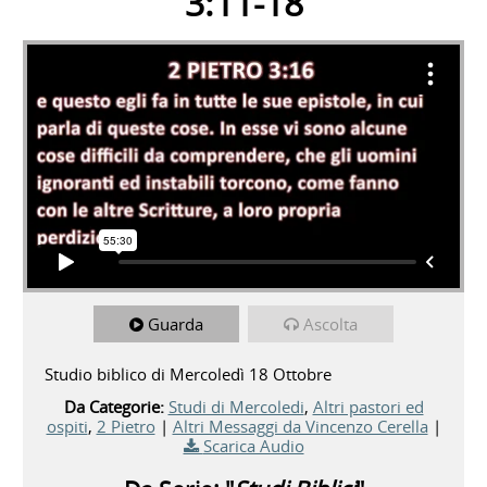
3:11-18
Guarda
Ascolta
Studio biblico di Mercoledì 18 Ottobre
Da Categorie:
Studi di Mercoledi
,
Altri pastori ed
ospiti
,
2 Pietro
|
Altri Messaggi da Vincenzo Cerella
|
Scarica Audio