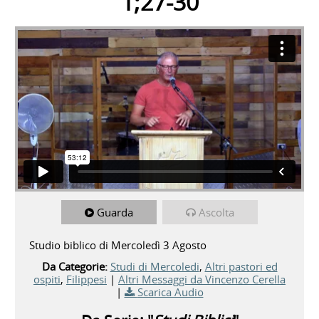
1;27-30
Guarda
Ascolta
Studio biblico di Mercoledì 3 Agosto
Da Categorie:
Studi di Mercoledi
,
Altri pastori ed
ospiti
,
Filippesi
|
Altri Messaggi da Vincenzo Cerella
|
Scarica Audio