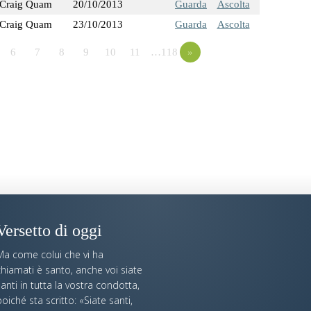
Craig Quam
20/10/2013
Guarda
Ascolta
Craig Quam
23/10/2013
Guarda
Ascolta
6
7
8
9
10
11
…118
»
Versetto di oggi
Ma come colui che vi ha
hiamati è santo, anche voi siate
anti in tutta la vostra condotta,
oiché sta scritto: «Siate santi,