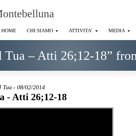
Montebelluna
HOME
CHI SIAMO
ATTIVITA’
MEDIA
 Tua – Atti 26;12-18” fro
l Tua - 08/02/2014
a - Atti 26;12-18