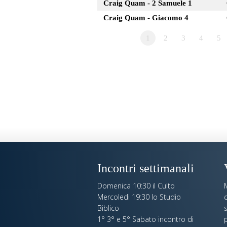
Craig Quam - 2 Samuele 1
Craig Quam - Giacomo 4
1
2
3
4
5
Incontri settimanali
Domenica 10:30 il Culto
Mercoledi 19:30 lo Studio
c
Biblico
s
1° 3° e 5° Sabato incontro di
p