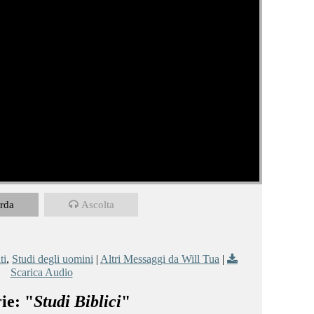
rda
Ascolta
ti
,
Studi degli uomini
|
Altri Messaggi da Will Tua
|
Scarica Audio
ie: "
Studi Biblici
"