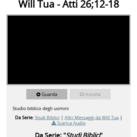
Will Tua - Atti 26;12-18
Guarda
Ascolta
Studio biblico degli uomini
Da Serie:
Studi Biblici
|
Altri Messaggi da Will Tua
|
Scarica Audio
Da Serie: "
Studi Biblici
"